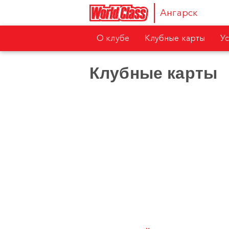
Ангарск
О клубе
Клубные карты
У
Клубные карты