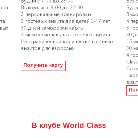
Будни с 7:00 до 23:00
Без 
 лет
Выходные с 9:00 до 22:00
Будн
3 персональные тренировки
Выхо
та
3 гостевых визита для детей 3-17 лет
4 пе
евых
30 дней заморозки карты
3 го
4 межрегиональных гостевых визита
30 д
Неограниченное количество гостевых
15 м
визитов для взрослых
30 м
4 го
Clas
Получить карту
Соч
Неог
визи
Пол
В клубе World Class