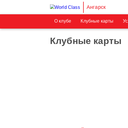
Ангарск
О клубе
Клубные карты
Ус
Клубные карты