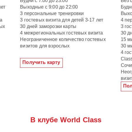
Будни с 7:00 до 23:00
Без 
лет
Выходные с 9:00 до 22:00
Будн
3 персональные тренировки
Выхо
а
3 гостевых визита для детей 3-17 лет
4 пе
вых
30 дней заморозки карты
3 го
4 межрегиональных гостевых визита
30 д
Неограниченное количество гостевых
15 м
визитов для взрослых
30 м
4 го
Clas
Получить карту
Соч
Неог
визи
Пол
В клубе World Class