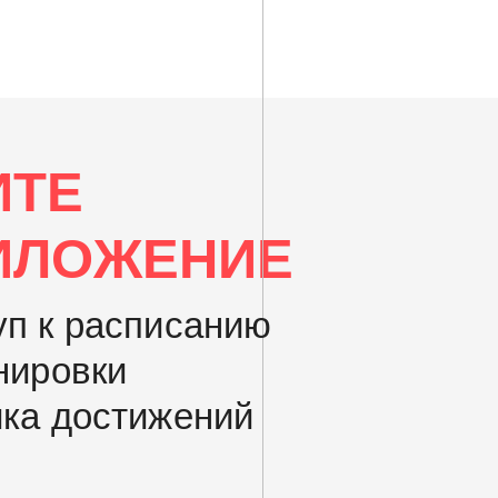
ИТЕ
ИЛОЖЕНИЕ
уп к расписанию
нировки
ика достижений