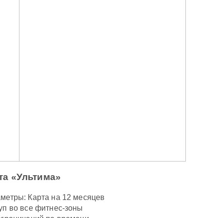
та «Ультима»
метры: Карта на 12 месяцев
уп во все фитнес-зоны