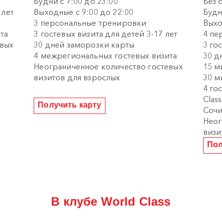
Будни с 7:00 до 23:00
Без 
 лет
Выходные с 9:00 до 22:00
Будн
3 персональные тренировки
Выхо
та
3 гостевых визита для детей 3-17 лет
4 пе
евых
30 дней заморозки карты
3 го
4 межрегиональных гостевых визита
30 д
Неограниченное количество гостевых
15 м
визитов для взрослых
30 м
4 го
Clas
Получить карту
Соч
Неог
визи
Пол
В клубе World Class