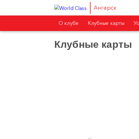
Ангарск
О клубе
Клубные карты
У
Клубные карты