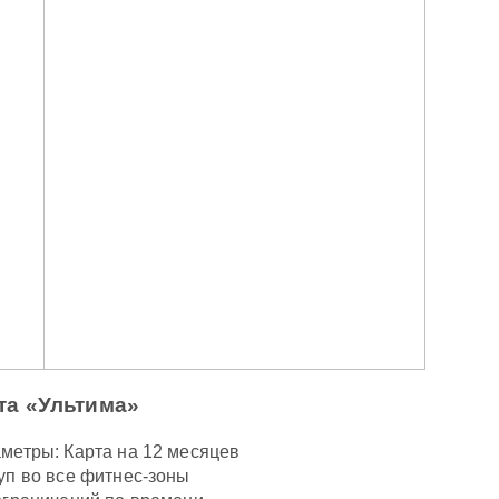
та «Ультима»
метры: Карта на 12 месяцев
уп во все фитнес-зоны