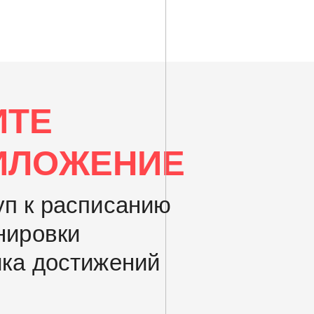
ИТЕ
ИЛОЖЕНИЕ
уп к расписанию
нировки
ика достижений