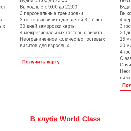
Будни с 7:00 до 23:00
Без 
лет
Выходные с 9:00 до 22:00
Будн
3 персональные тренировки
Выхо
а
3 гостевых визита для детей 3-17 лет
4 пе
вых
30 дней заморозки карты
3 го
4 межрегиональных гостевых визита
30 д
Неограниченное количество гостевых
15 м
визитов для взрослых
30 м
4 го
Clas
Получить карту
Соч
Неог
визи
Пол
В клубе World Class