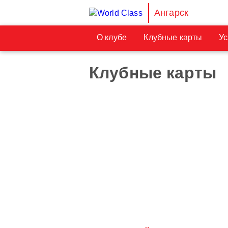
Ангарск
О клубе
Клубные карты
Ус
Клубные карты